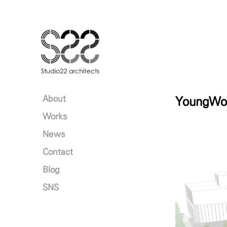
본문 바로가기
About
YoungW
Works
News
Contact
Blog
SNS